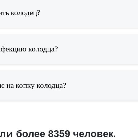
ить колодец?
нфекцию колодца?
е на копку колодца?
али
.
более 8359 человек